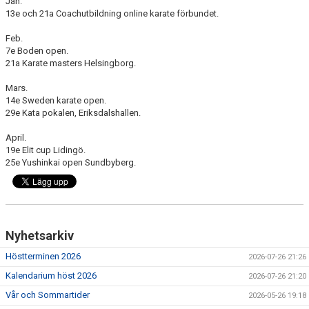
Jan.
BILDGALLERI
13e och 21a Coachutbildning online karate förbundet.
Feb.
GRADERING
7e Boden open.
21a Karate masters Helsingborg.
REGLER OCH ETIKETT
Mars.
GDPR
14e Sweden karate open.
29e Kata pokalen, Eriksdalshallen.
DOKUMENT
April.
19e Elit cup Lidingö.
25e Yushinkai open Sundbyberg.
Nyhetsarkiv
Höstterminen 2026
2026-07-26 21:26
Kalendarium höst 2026
2026-07-26 21:20
Vår och Sommartider
2026-05-26 19:18