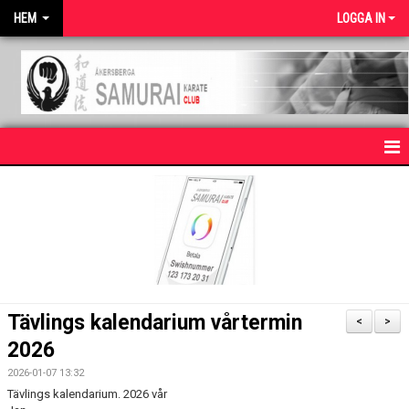
HEM
LOGGA IN
HEM
NYHETER
OM KLUBBEN
KARATE FÖR BARN
Tävlings kalendarium vårtermin
<
>
KARATE FÖR VUXNA
2026
2026-01-07 13:32
KONTAKT
Tävlings kalendarium. 2026 vår