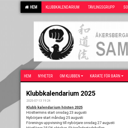
HEM
KLUBBKALENDARIUM
TÄVLINGSGRUPP
SO
HEM
NYHETER
OM KLUBBEN
KARATE FÖR BARN
Klubbkalendarium 2025
2025-07-13 19:24
Klubb kalendarium hösten 2025
Hösttermins start onsdag 23 augusti
Nybörjare start måndag 25 augusti
Förenings uppvisning till nybörjare onsdag 27 augusti
Höstläger 25/26 oktober, Skärgårdsstadshallen