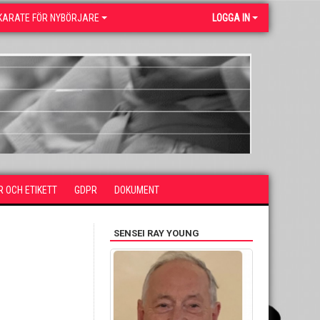
KARATE FÖR NYBÖRJARE
LOGGA IN
R OCH ETIKETT
GDPR
DOKUMENT
SENSEI RAY YOUNG