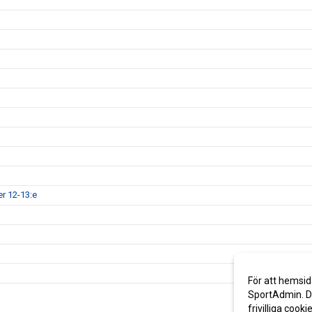
er 12-13:e
För att hemsid
SportAdmin. De
frivilliga cooki