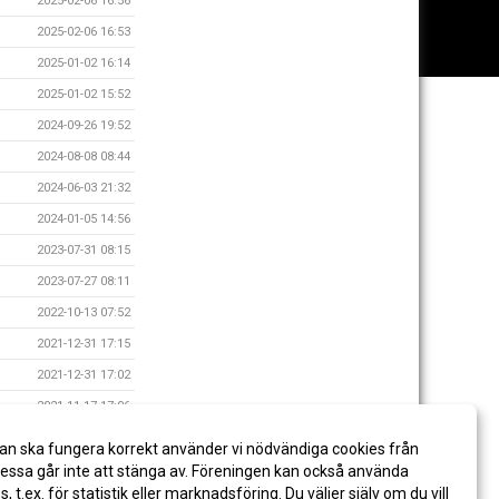
2025-02-06 16:56
2025-02-06 16:53
2025-01-02 16:14
2025-01-02 15:52
2024-09-26 19:52
2024-08-08 08:44
2024-06-03 21:32
2024-01-05 14:56
2023-07-31 08:15
2023-07-27 08:11
2022-10-13 07:52
2021-12-31 17:15
2021-12-31 17:02
2021-11-17 17:06
2021-09-22 08:53
an ska fungera korrekt använder vi nödvändiga cookies från
2021-09-22 08:49
ssa går inte att stänga av. Föreningen kan också använda
es, t.ex. för statistik eller marknadsföring. Du väljer själv om du vill