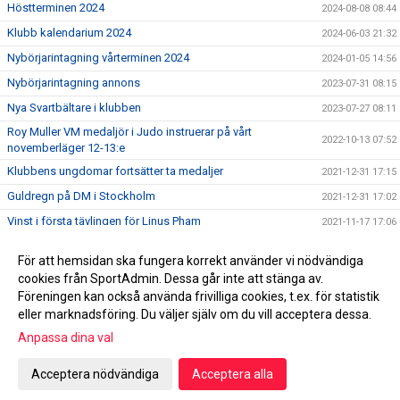
Höstterminen 2024
2024-08-08 08:44
Klubb kalendarium 2024
2024-06-03 21:32
Nybörjarintagning vårterminen 2024
2024-01-05 14:56
Nybörjarintagning annons
2023-07-31 08:15
Nya Svartbältare i klubben
2023-07-27 08:11
Roy Muller VM medaljör i Judo instruerar på vårt
2022-10-13 07:52
novemberläger 12-13:e
Klubbens ungdomar fortsätter ta medaljer
2021-12-31 17:15
Guldregn på DM i Stockholm
2021-12-31 17:02
Vinst i första tävlingen för Linus Pham
2021-11-17 17:06
Information till dig som vill veta mer om Åkersberga
2021-09-22 08:53
För att hemsidan ska fungera korrekt använder vi nödvändiga
Samurai
cookies från SportAdmin. Dessa går inte att stänga av.
Välkomna till vår nya hemsida!
2021-09-22 08:49
Föreningen kan också använda frivilliga cookies, t.ex. för statistik
eller marknadsföring. Du väljer själv om du vill acceptera dessa.
Anpassa dina val
Cookie-inställningar
Gå till Webbversion
Acceptera nödvändiga
Acceptera alla