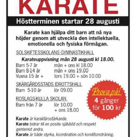
BILDGALLERI
GRADERING
REGLER OCH ETIKETT
GDPR
DOKUMENT