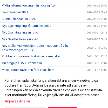
Viktig information ang träningsavgiften
2024-09-26 19:52
Höstterminen 2024
2024-08-08 08:44
Klubb kalendarium 2024
2024-06-03 21:32
Nybörjarintagning vårterminen 2024
2024-01-05 14:56
Nybörjarintagning annons
2023-07-31 08:15
Nya Svartbältare i klubben
2023-07-27 08:11
Roy Muller VM medaljör i Judo instruerar på vårt
2022-10-13 07:52
novemberläger 12-13:e
Klubbens ungdomar fortsätter ta medaljer
2021-12-31 17:15
Guldregn på DM i Stockholm
2021-12-31 17:02
Vinst i första tävlingen för Linus Pham
2021-11-17 17:06
Information till dig som vill veta mer om Åkersberga
2021-09-22 08:53
För att hemsidan ska fungera korrekt använder vi nödvändiga
Samurai
cookies från SportAdmin. Dessa går inte att stänga av.
Välkomna till vår nya hemsida!
2021-09-22 08:49
Föreningen kan också använda frivilliga cookies, t.ex. för statistik
eller marknadsföring. Du väljer själv om du vill acceptera dessa.
Anpassa dina val
Cookie-inställningar
Gå till Webbversion