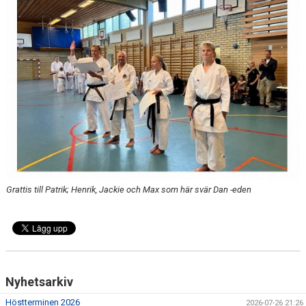
BILDGALLERI
GRADERING
REGLER OCH ETIKETT
GDPR
DOKUMENT
Grattis till Patrik; Henrik, Jackie och Max som här svär Dan -eden
Nyhetsarkiv
Höstterminen 2026
2026-07-26 21:26