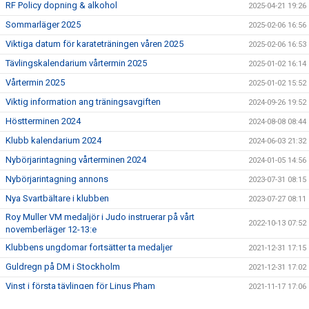
RF Policy dopning & alkohol
2025-04-21 19:26
Sommarläger 2025
2025-02-06 16:56
Viktiga datum för karateträningen våren 2025
2025-02-06 16:53
Tävlingskalendarium vårtermin 2025
2025-01-02 16:14
Vårtermin 2025
2025-01-02 15:52
Viktig information ang träningsavgiften
2024-09-26 19:52
Höstterminen 2024
2024-08-08 08:44
Klubb kalendarium 2024
2024-06-03 21:32
Nybörjarintagning vårterminen 2024
2024-01-05 14:56
Nybörjarintagning annons
2023-07-31 08:15
Nya Svartbältare i klubben
2023-07-27 08:11
Roy Muller VM medaljör i Judo instruerar på vårt
2022-10-13 07:52
novemberläger 12-13:e
Klubbens ungdomar fortsätter ta medaljer
2021-12-31 17:15
Guldregn på DM i Stockholm
2021-12-31 17:02
Vinst i första tävlingen för Linus Pham
2021-11-17 17:06
Information till dig som vill veta mer om Åkersberga