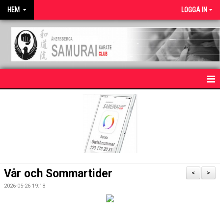
HEM
LOGGA IN
HEM
NYHETER
OM KLUBBEN
KARATE FÖR BARN
Vår och Sommartider
<
>
KARATE FÖR VUXNA
2026-05-26 19:18
KONTAKT