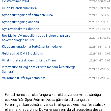
Höstterminen 2024
2024-08-08 08:44
Klubb kalendarium 2024
2024-06-03 21:32
Nybörjarintagning vårterminen 2024
2024-01-05 14:56
Nybörjarintagning annons
2023-07-31 08:15
Nya Svartbältare i klubben
2023-07-27 08:11
Roy Muller VM medaljör i Judo instruerar på vårt
2022-10-13 07:52
novemberläger 12-13:e
Klubbens ungdomar fortsätter ta medaljer
2021-12-31 17:15
Guldregn på DM i Stockholm
2021-12-31 17:02
Vinst i första tävlingen för Linus Pham
2021-11-17 17:06
Information till dig som vill veta mer om Åkersberga
2021-09-22 08:53
Samurai
Välkomna till vår nya hemsida!
2021-09-22 08:49
För att hemsidan ska fungera korrekt använder vi nödvändiga
cookies från SportAdmin. Dessa går inte att stänga av.
Föreningen kan också använda frivilliga cookies, t.ex. för statistik
eller marknadsföring. Du väljer själv om du vill acceptera dessa.