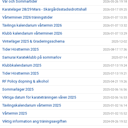
Vår och Sommartider
2026-05-26 19:18
BILDGALLERI
Karateläger 28/29 Mars - Skärgårdsstadsidrottshall
2026-03-17 09:25
GRADERING
Vårterminen 2026 träningstider
2026-01-07 13:35
Tävlings kalendarium vårtermin 2026
2026-01-07 13:32
REGLER OCH ETIKETT
Klubb kalendarium vårterminen 2026
2026-01-07 13:29
GDPR
Vinterläger 2025 & Graderingsschema
2025-12-02
Tider Hösttermin 2025
2025-08-17 17:36
DOKUMENT
Samurai Karateklubb på sommarlov
2025-07-14
Klubbkalendarium 2025
2025-07-13 19:24
Tider Hösttermin 2025
2025-07-13 19:21
RF Policy dopning & alkohol
2025-04-21 19:26
Sommarläger 2025
2025-02-06 16:56
Viktiga datum för karateträningen våren 2025
2025-02-06 16:53
Tävlingskalendarium vårtermin 2025
2025-01-02 16:14
Vårtermin 2025
2025-01-02 15:52
Viktig information ang träningsavgiften
2024-09-26 19:52