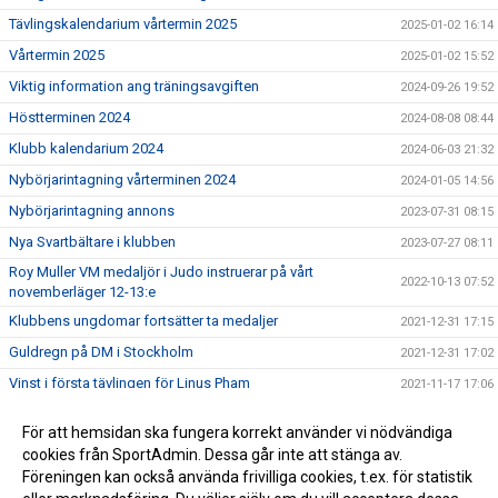
Tävlingskalendarium vårtermin 2025
2025-01-02 16:14
Vårtermin 2025
2025-01-02 15:52
Viktig information ang träningsavgiften
2024-09-26 19:52
Höstterminen 2024
2024-08-08 08:44
Klubb kalendarium 2024
2024-06-03 21:32
Nybörjarintagning vårterminen 2024
2024-01-05 14:56
Nybörjarintagning annons
2023-07-31 08:15
Nya Svartbältare i klubben
2023-07-27 08:11
Roy Muller VM medaljör i Judo instruerar på vårt
2022-10-13 07:52
novemberläger 12-13:e
Klubbens ungdomar fortsätter ta medaljer
2021-12-31 17:15
Guldregn på DM i Stockholm
2021-12-31 17:02
Vinst i första tävlingen för Linus Pham
2021-11-17 17:06
Information till dig som vill veta mer om Åkersberga
2021-09-22 08:53
För att hemsidan ska fungera korrekt använder vi nödvändiga
Samurai
cookies från SportAdmin. Dessa går inte att stänga av.
Välkomna till vår nya hemsida!
2021-09-22 08:49
Föreningen kan också använda frivilliga cookies, t.ex. för statistik