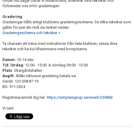
Under två dagar tränar vi tillsammans, utvecklar våra tekniker och
BILDGALLERI
förbereder oss inför graderingen.
Gradering
GRADERING
Graderingar hålls enligt klubbens graderingsschema. Se vilka tekniker som
gäller för just din nivå via länken nedan:
REGLER OCH ETIKETT
Graderingsschema och tekniker »
GDPR
Ta chansen att träna med instruktörer från hela klubben, vässa dina
tekniker och ha kul tillsammans med kompisarna.
DOKUMENT
Datum:
13-14 dec
Tid: lördag:
12:00 - 15:00 & söndag 09:00 - 13:00
Plats:
Skärgårdshallen
Avgift:
400kr inklusive gradering betala via
Swish: 123 658 87 19
BG: 911-2624
Registrera/anmäl dig här:
https://simplesignup.se/event/230842
Vi ses!